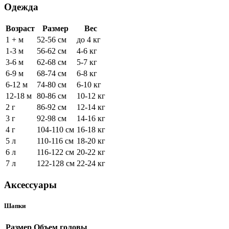
Одежда
Возраст
Размер
Вес
1 + м
52-56 см
до 4 кг
1-3 м
56-62 см
4-6 кг
3-6 м
62-68 см
5-7 кг
6-9 м
68-74 см
6-8 кг
6-12 м
74-80 см
6-10 кг
12-18 м
80-86 см
10-12 кг
2 г
86-92 см
12-14 кг
3 г
92-98 см
14-16 кг
4 г
104-110 см
16-18 кг
5 л
110-116 см
18-20 кг
6 л
116-122 см
20-22 кг
7 л
122-128 см
22-24 кг
Аксессуары
Шапки
Размер
Объем головы