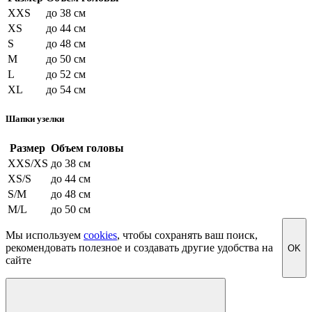
XXS
до 38 см
XS
до 44 см
S
до 48 см
M
до 50 см
L
до 52 см
XL
до 54 см
Шапки узелки
Размер
Объем головы
XXS/XS
до 38 см
XS/S
до 44 см
S/M
до 48 см
M/L
до 50 см
Мы используем
cookies
, чтобы сохранять ваш поиск,
рекомендовать полезное и создавать другие удобства на
OK
сайте