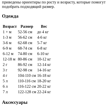
приведены ориентиры по росту и возрасту, которые помогут
подобрать подходящий размер.
Одежда
Возраст
Размер
Вес
1 + м
52-56 см
до 4 кг
1-3 м
56-62 см
4-6 кг
3-6 м
62-68 см
5-7 кг
6-9 м
68-74 см
6-8 кг
6-12 м
74-80 см
6-10 кг
12-18 м
80-86 см
10-12 кг
2 г
86-92 см
12-14 кг
3 г
92-98 см
14-16 кг
4 г
104-110 см
16-18 кг
5 л
110-116 см
18-20 кг
6 л
116-122 см
20-22 кг
7 л
122-128 см
22-24 кг
Аксессуары