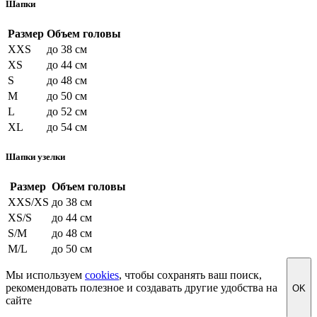
Шапки
Размер
Объем головы
XXS
до 38 см
XS
до 44 см
S
до 48 см
M
до 50 см
L
до 52 см
XL
до 54 см
Шапки узелки
Размер
Объем головы
XXS/XS
до 38 см
XS/S
до 44 см
S/M
до 48 см
M/L
до 50 см
Мы используем
cookies
, чтобы сохранять ваш поиск,
рекомендовать полезное и создавать другие удобства на
OK
сайте