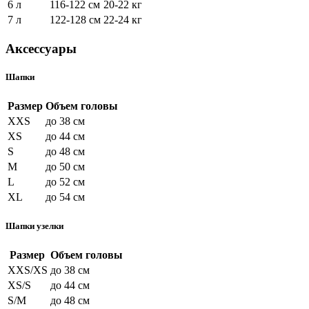
6 л
116-122 см
20-22 кг
7 л
122-128 см
22-24 кг
Аксессуары
Шапки
Размер
Объем головы
XXS
до 38 см
XS
до 44 см
S
до 48 см
M
до 50 см
L
до 52 см
XL
до 54 см
Шапки узелки
Размер
Объем головы
XXS/XS
до 38 см
XS/S
до 44 см
S/M
до 48 см