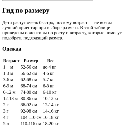
Гид по размеру
Дети растут очень быстро, поэтому возраст — не всегда
лучший ориентир при выборе размера. В этой таблице
приведены ориентиры по росту и возрасту, которые помогут
подобрать подходящий размер.
Одежда
Возраст
Размер
Вес
1 + м
52-56 см
до 4 кг
1-3 м
56-62 см
4-6 кг
3-6 м
62-68 см
5-7 кг
6-9 м
68-74 см
6-8 кг
6-12 м
74-80 см
6-10 кг
12-18 м
80-86 см
10-12 кг
2 г
86-92 см
12-14 кг
3 г
92-98 см
14-16 кг
4 г
104-110 см
16-18 кг
5 л
110-116 см
18-20 кг