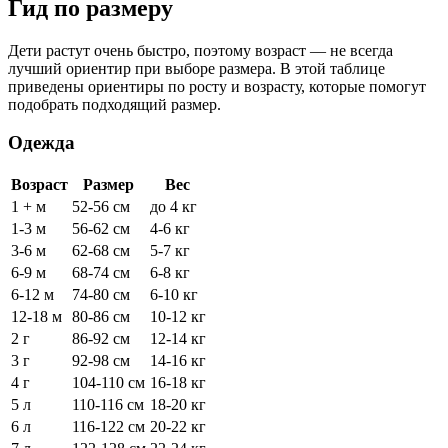
Гид по размеру
Дети растут очень быстро, поэтому возраст — не всегда
лучший ориентир при выборе размера. В этой таблице
приведены ориентиры по росту и возрасту, которые помогут
подобрать подходящий размер.
Одежда
Возраст
Размер
Вес
1 + м
52-56 см
до 4 кг
1-3 м
56-62 см
4-6 кг
3-6 м
62-68 см
5-7 кг
6-9 м
68-74 см
6-8 кг
6-12 м
74-80 см
6-10 кг
12-18 м
80-86 см
10-12 кг
2 г
86-92 см
12-14 кг
3 г
92-98 см
14-16 кг
4 г
104-110 см
16-18 кг
5 л
110-116 см
18-20 кг
6 л
116-122 см
20-22 кг