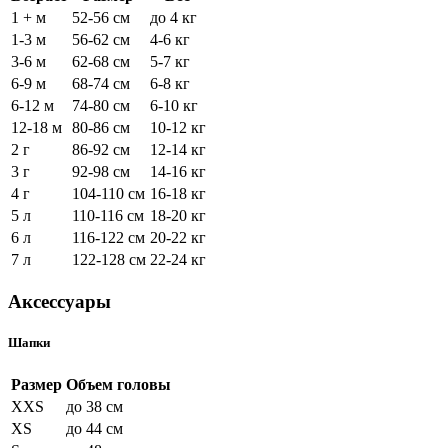
1 + м
52-56 см
до 4 кг
1-3 м
56-62 см
4-6 кг
3-6 м
62-68 см
5-7 кг
6-9 м
68-74 см
6-8 кг
6-12 м
74-80 см
6-10 кг
12-18 м
80-86 см
10-12 кг
2 г
86-92 см
12-14 кг
3 г
92-98 см
14-16 кг
4 г
104-110 см
16-18 кг
5 л
110-116 см
18-20 кг
6 л
116-122 см
20-22 кг
7 л
122-128 см
22-24 кг
Аксессуары
Шапки
Размер
Объем головы
XXS
до 38 см
XS
до 44 см