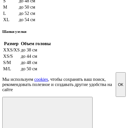
S
до 48 см
M
до 50 см
L
до 52 см
XL
до 54 см
Шапки узелки
Размер
Объем головы
XXS/XS
до 38 см
XS/S
до 44 см
S/M
до 48 см
M/L
до 50 см
Мы используем
cookies
, чтобы сохранять ваш поиск,
рекомендовать полезное и создавать другие удобства на
OK
сайте